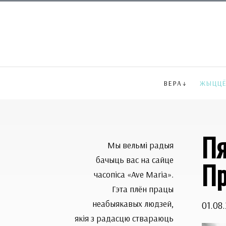
ВЕРА
ЖЫЦЦ
Пя
Мы вельмі радыя
бачыць вас на сайце
П
часопіса «Ave Maria».
Гэта плён працы
неабыякавых людзей,
01.08
якія з радасцю ствараюць