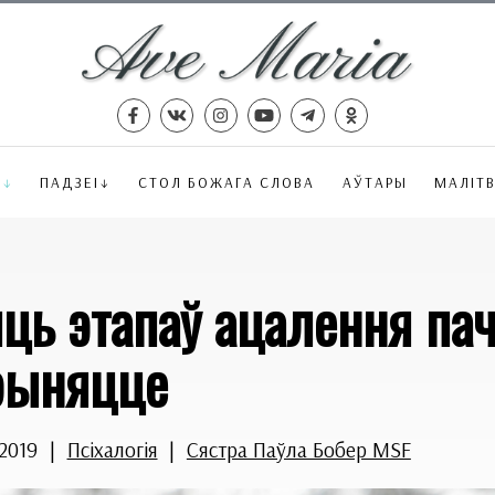
Ё
ПАДЗЕІ
СТОЛ БОЖАГА СЛОВА
АЎТАРЫ
МАЛІТ
ць этапаў ацалення пач
рыняцце
.2019
|
Псіхалогія
|
Сястра Паўла Бобер MSF