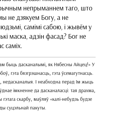
эгарычным непрыманнем таго, што
мы не дзякуем Богу, а не
юдзьмі, самімі сабою, і жывём у
лькі маска, адзін фасад? Бог не
с саміх.
нам быць дасканалымі, як Нябесны Айцец!» У
оў, гэта бязгрэшнасць, гэта ўсемагутнасць.
ыя, недасканалыя. І неабходна перад Ім жыць
аўднае імкненне да дасканаласці: тая драхма,
 гэтага скарбу, маўляў «калі-небудзь будзе
гады суцэльнай пакуты.