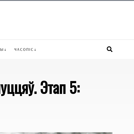
ВЫ
ЧАСОПІС
уццяў. Этап 5: