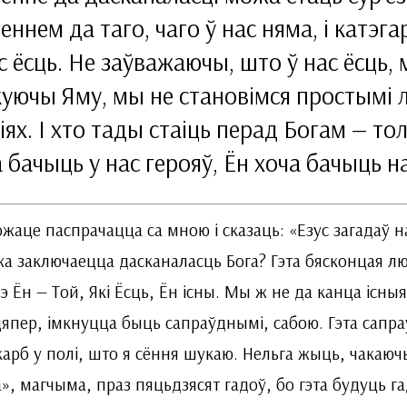
еннем да таго, чаго ў нас няма, і кат
с ёсць. Не заўважаючы, што ў нас ёсць, 
уючы Яму, мы не становімся простымі л
іях. І хто тады стаіць перад Богам — то
 бачыць у нас герояў, Ён хоча бачыць на
жаце паспрачацца са мною і сказаць: «Езус загадаў 
а заключаецца дасканаласць Бога? Гэта бясконцая люб
э Ён — Той, Які Ёсць, Ён існы. Мы ж не да канца існ
 цяпер, імкнуцца быць сапраўднымі, сабою. Гэта сапр
карб у полі, што я сёння шукаю. Нельга жыць, чакаючы
», магчыма, праз пяцьдзясят гадоў, бо гэта будуць 