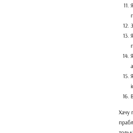
Хачу 
прабл
тольк