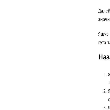
Далей
значы
Яшчэ 
гэта 
Наз