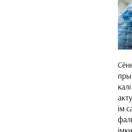
Сён
пры
калі
акту
ім с
фал
імк