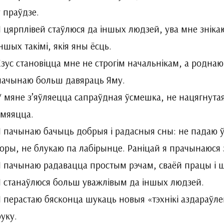
ў праўдзе.
Я цярплівей стаўлюся да іншых людзей, ува мне знік
іншых такімі, якія яны ёсць.
Езус становіцца мне не строгім начальнікам, а родна
пачынаю больш давяраць Яму.
У мяне з’яўляецца сапраўдная ўсмешка, не нацягнут
смяяцца.
Я пачынаю бачыць добрыя і радасныя сны: не падаю ў
горы, не блукаю па лабірынце. Раніцай я прачынаюс
Я пачынаю радавацца простым рэчам, сваёй працы і ш
Я станаўлюся больш уважлівым да іншых людзей.
Я перастаю бясконца шу­каць новыя «тэхнікі аздараўл
руку.