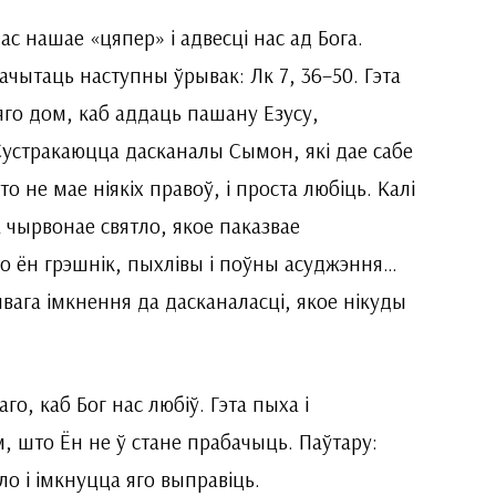
ас нашае «цяпер» і адвесці нас ад Бога.
ачытаць наступны ўрывак: Лк 7, 36–50. Гэта
яго дом, каб аддаць пашану Езусу,
 Сустракаюцца дасканалы Сымон, які дае сабе
то не мае ніякіх правоў, і проста любіць. Калі
 чырвонае святло, якое паказвае
о ён грэшнік, пыхлівы і поўны асуджэння…
ага імкнення да дасканаласці, якое нікуды
о, каб Бог нас любіў. Гэта пыха і
м, што Ён не ў стане прабачыць. Паўтару:
о і імкнуцца яго выправіць.