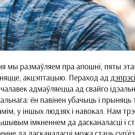
ня мы размаўляем пра апошні, пяты эта
няцце, акцэп­тацыю. Пераход ад
дэпрэсі
 чалавек адмаўляецца ад свайго ідэаль
альнага: ён павінен убачыць і прыняць 
амім, у іншых людзях і навокал. Нам тр
ьшывым імкненнем да дасканаласці і ст
ненне да дасканаласці можа стаць сур’