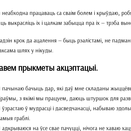
 неабходна працаваць са сваім болем і крыўдаю, роб
ць выкрасліць іх і цалкам забыцца пра іх — трэба выне
адзін крок да ацалення — быць рэалістамі, не падманв
таксама шлях у нікуды.
авем прыкметы акцэптацыі.
Я пачынаю бачыць дар, які даў мне складаны жыццёвы 
Траўмы, з якімі мы працуем, даюць штуршок для разв
Я ўзрастаю ў мудрасці і дасведчанасці, набываю здоль
самыя граблі.
Я адкрываюся на ўсе свае пачуцці, нічога не хаваю ха