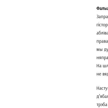
Фаль
Запра
гісто
аблів
права
мы ду
няпра
На шл
не вя
Насту
д’яба
трэба