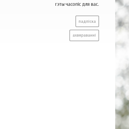
гэты часопіс для вас.
падпіска
ахвяраванні