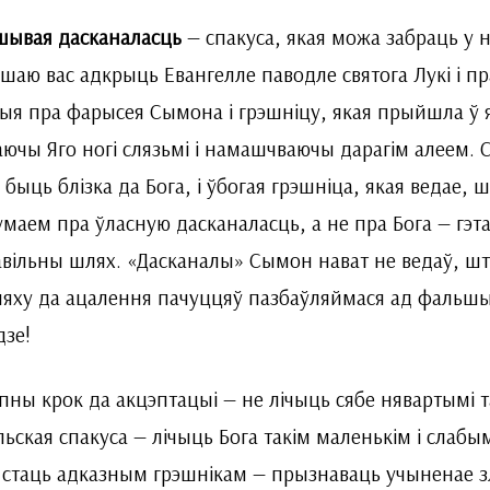
шывая дасканаласць
— спакуса, якая можа забраць у н
шаю вас адкрыць Евангелле паводле святога Лукі і пр
рыя пра фарысея Сымона і грэшніцу, якая прыйшла ў 
аючы Яго ногі слязьмі і намашчваючы дарагім алеем.
 быць блізка да Бога, і ўбогая грэшніца, якая ведае, ш
маем пра ўласную дасканаласць, а не пра Бога — гэта
вільны шлях. «Дасканалы» Сымон нават не ведаў, шт
яху да ацалення пачуццяў пазбаўляймася ад фальшыв
дзе!
пны крок да акцэптацыі — не лічыць сябе нявартымі таг
льская спакуса — лічыць Бога такім маленькім і слабы
 стаць адказным грэшнікам — прызнаваць учыненае зл