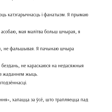
аюць катэгарычнасць і фанатызм. Я прымаю
ю асобаю, мая малітва больш шчырая, я
ая, не фальшывая. Я пачынаю шчыра
 бездань, не караскаюся на недасяжныя
я з жаданнем жыць.
то­дзённасці.
ення», хапацца за ўсё, што трапляецца пад