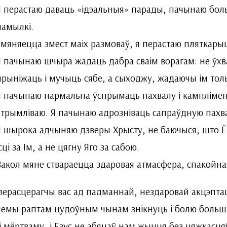
Я перастаю даваць «ідэальныя» парады, пачынаю боль
памылкі.
Змяняецца змест маіх размоваў, я перастаю пляткарыц
Я пачынаю шчыра жадаць дабра сваім ворагам: не ўхва
прыніжаць і мучыць сябе, а сыходжу, жадаючы ім толь
Я пачынаю нармальна ўспрымаць пахвалу і кампліменты
атрымліваю. Я пачынаю адрозніваць сапраўдную пахвал
Я шырока адчыняю дзверы Хрысту, не баючыся, што Ё
ісці за Ім, а не цягну Яго за сабою.
Вакол мяне ствараецца здаровая атмасфера, спакойная
перасцерагчы вас ад падманнай, нездаровай акцэптац
емы раптам цудоўным чынам знікнуць і болю больш не
і мёртваму, і Езус не абяцаў нам жыцця без цяжкасця