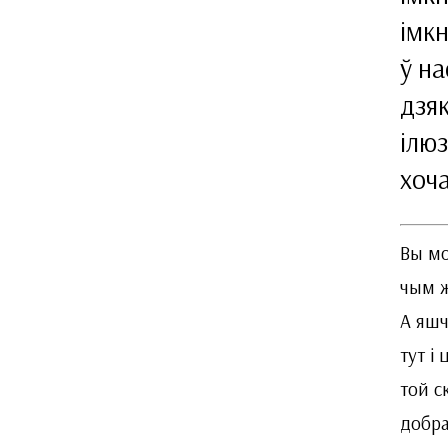
імкн
ў на
дзяк
ілюз
хоча
Вы мо
чым ж
А яшч
тут і
той с
добра