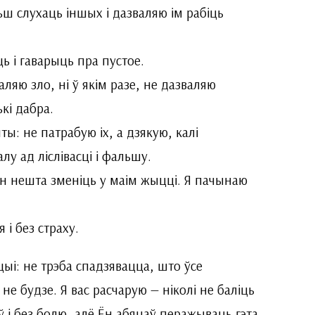
ш слухаць іншых і дазваляю ім рабіць
ь і гаварыць пра пустое.
ляю зло, ні ў якім разе, не дазваляю
кі дабра.
: не патрабую іх, а дзякую, калі
у ад ліслівасці і фальшу.
н нешта зменіць у маім жыцці. Я пачынаю
 і без страху.
ыі: не трэба спадзявацца, што ўсе
 будзе. Я вас расчарую — ніколі не баліць
ў і без болю, алё Ён абяцаў перажываць гэта