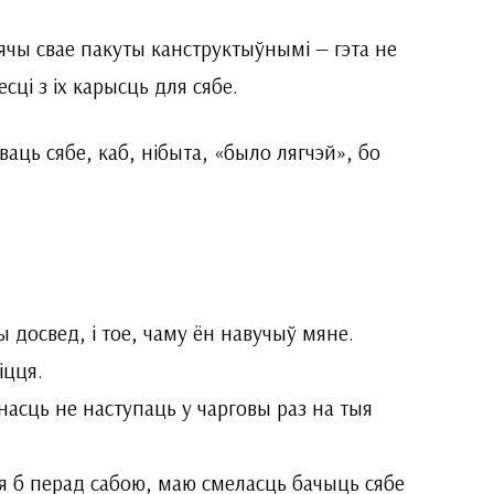
ячы свае пакуты канструктыўнымі — гэта не
сці з іх карысць для сябе.
аць сябе, каб, нібыта, «было лягчэй», бо
досвед, і тое, чаму ён навучыў мяне.
іцця.
­насць не наступаць у чарговы раз на тыя
ця б перад сабою, маю смеласць бачыць сябе