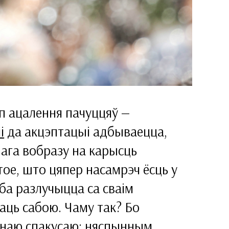
п ацалення пачуццяў —
і
да акцэптацыі адбываецца,
нага вобразу на карысць
тое, што цяпер насамрэч ёсць у
эба разлучыцца са сваім
аць сабою. Чаму так? Бо
ёзнаю спакусаю: няспынным