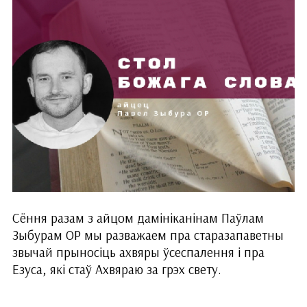
Сёння разам з айцом дамініканінам Паўлам
Зыбурам ОР мы разважаем пра старазапаветны
звычай прыносіць ахвяры ўсеспалення і пра
Езуса, які стаў Ахвяраю за грэх свету.