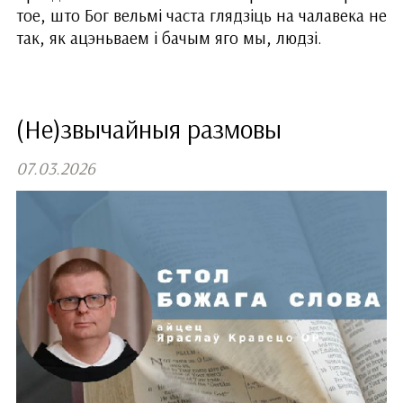
тое, што Бог вельмі часта глядзіць на чалавека не
так, як ацэньваем і бачым яго мы, людзі.
(Не)звычайныя размовы
07.03.2026