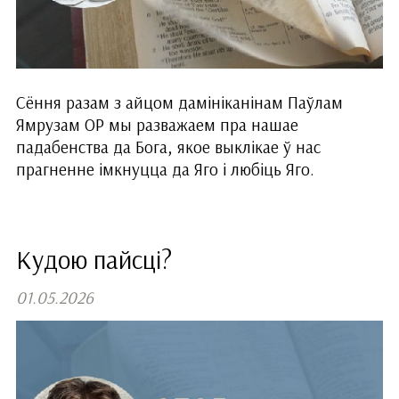
Сёння разам з айцом дамініканінам Паўлам
Ямрузам ОР мы разважаем пра нашае
падабенства да Бога, якое выклікае ў нас
прагненне імкнуцца да Яго і любіць Яго.
Кудою пайсці?
01.05.2026