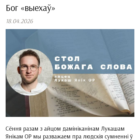
Бог «выехаў»
18.04.2026
Сёння разам з айцом дамініканінам Лукашам
Янікам ОР мы разважаем пра людскія сумненні ў