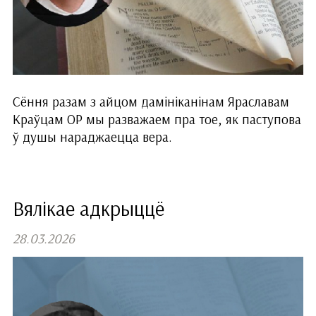
Сёння разам з айцом дамініканінам Яраславам
Краўцам ОР мы разважаем пра тое, як паступова
ў душы нараджаецца вера.
Вялікае адкрыццё
28.03.2026