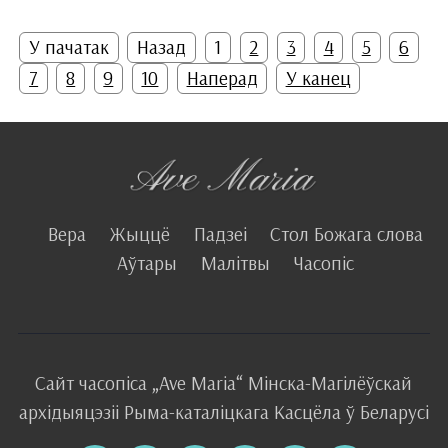
У пачатак
Назад
1
2
3
4
5
6
7
8
9
10
Наперад
У канец
Вера
Жыццё
Падзеі
Стол Божага слова
Аўтары
Малітвы
Часопіс
Сайт часопіса
„Ave Maria“
Мінска-Магілёўскай
архідыяцэзіі
Рыма-каталіцкага
Касцёла
ў Беларусі