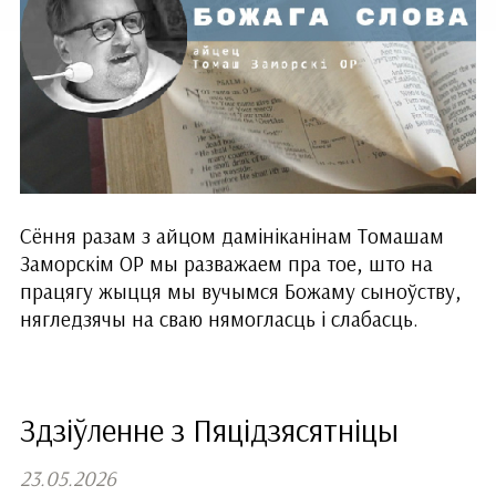
Сёння разам з айцом дамініканінам Томашам
Заморскім ОР мы разважаем пра тое, што на
працягу жыцця мы вучымся Божаму сыноўству,
нягледзячы на сваю нямогласць і слабасць.
Здзіўленне з Пяцідзясятніцы
23.05.2026