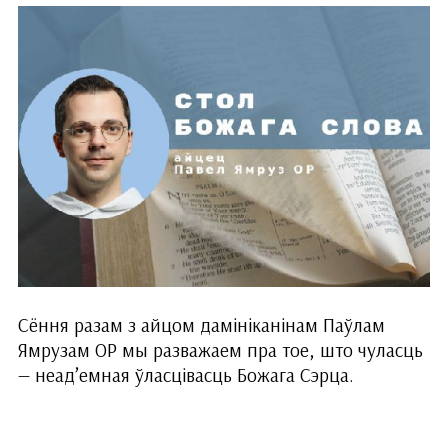
Сёння разам з айцом дамініканінам Паўлам
Ямрузам ОР мы разважаем пра тое, што чуласць
— неад’емная ўласцівасць Божага Сэрца.