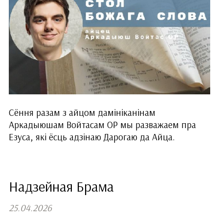
Сёння разам з айцом дамініканінам
Аркадыюшам Войтасам ОР мы разважаем пра
Езуса, які ёсць адзінаю Дарогаю да Айца.
Надзейная Брама
25.04.2026