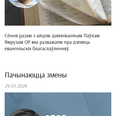
Сёння разам з айцом дамініканінам Паўлам
Ямрузам ОР мы разважаем пра дзевяць
евангельскіх благаслаўленняў.
Пачынаюцца змены
24.01.2026