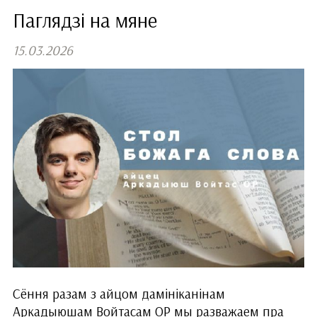
Паглядзі на мяне
15.03.2026
Сёння разам з айцом дамініканінам
Аркадыюшам Войтасам ОР мы разважаем пра