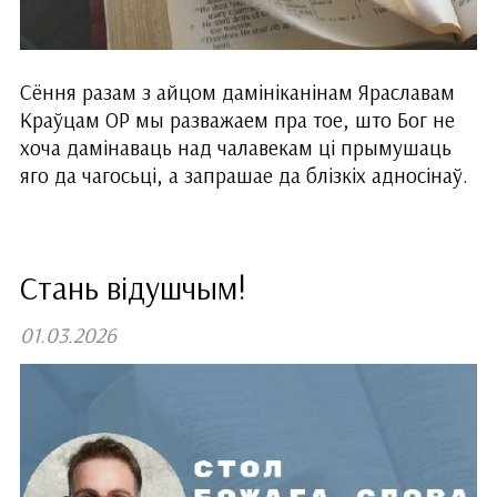
Сёння разам з айцом дамініканінам Яраславам
Краўцам ОР мы разважаем пра тое, што Бог не
хоча дамінаваць над чалавекам ці прымушаць
яго да чагосьці, а запрашае да блізкіх адносінаў.
Стань відушчым!
01.03.2026