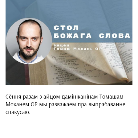
Сёння разам з айцом дамініканінам Томашам
Моханем ОР мы разважаем пра выпрабаванне
спакусаю.