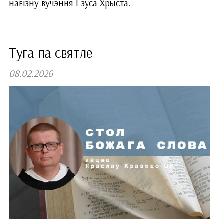
навізну вучэння Езуса Хрыста.
Туга па святле
08.02.2026