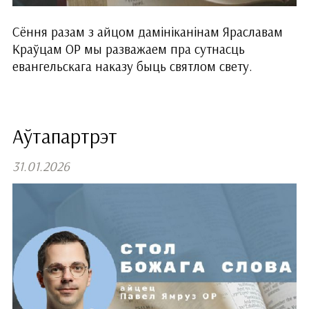
Сёння разам з айцом дамініканінам Яраславам
Краўцам ОР мы разважаем пра сутнасць
евангельскага наказу быць святлом свету.
Аўтапартрэт
31.01.2026