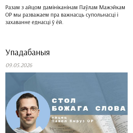
Разам з айцом дамініканінам Паўлам Мажэйкам
ОР мы разважаем пра важнасць супольнасці і
захаванне еднасці ў ёй.
Упадабаныя
09.05.2026