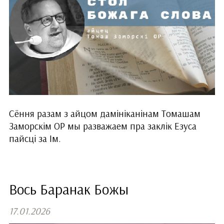
Сёння разам з айцом дамініканінам Томашам
Заморскім ОР мы разважаем пра заклік Езуса
пайсці за Ім.
Вось Баранак Божы
17.01.2026