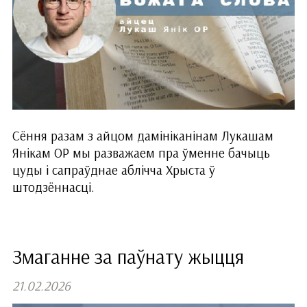
Сёння разам з айцом дамініканінам Лукашам
Янікам ОР мы разважаем пра ўменне бачыць
цуды і сапраўднае аблічча Хрыста ў
штодзённасці.
Змаганне за паўнату жыцця
21.02.2026