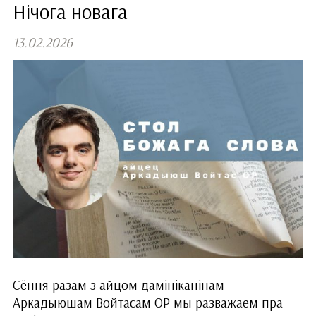
Нічога новага
13.02.2026
Сёння разам з айцом дамініканінам
Аркадыюшам Войтасам ОР мы разважаем пра