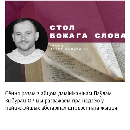
Сёння разам з айцом дамініканінам Паўлам
Зыбурам ОР мы разважаем пра надзею ў
найцяжэйшых абставінах штодзённага жыцця.