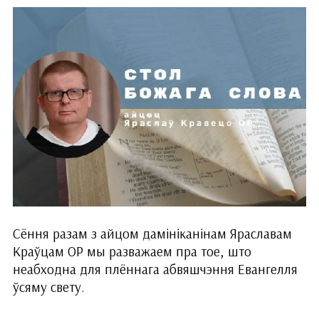
Сёння разам з айцом дамініканінам Яраславам
Краўцам ОР мы разважаем пра тое, што
неабходна для плённага абвяшчэння Евангелля
ўсяму свету.