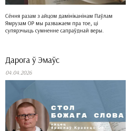
Сёння разам з айцом дамініканінам Паўлам
Ямрузам ОР мы разважаем пра тое, ці
супярэчыць сумненне сапраўднай веры.
Дарога ў Эмаўс
04.04.2026