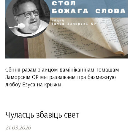
Сёння разам з айцом дамініканінам Томашам
Заморскім ОР мы разважаем пра бязмежную
любоў Езуса на крыжы.
Чуласць збавіць свет
21.03.2026