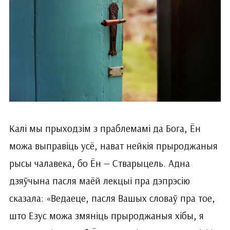
Калі мы прыходзім з праблемамі да Бога, Ён
можа выправіць усё, нават нейкія прыроджаныя
рысы чалавека, бо Ён — Стварыцель. Адна
дзяўчына пасля маёй лекцыі пра дэпрэсію
сказала: «Ведаеце, пасля Вашых словаў пра тое,
што Езус можа змя­ніць прыроджаныя хібы, я