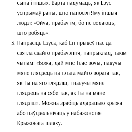
сына і іншых. Варта падумаць, як Езус
успрымаў раны, што наносілі Яму іншыя
людзі: «Ойча, прабач ім, бо не ведаюць,
што робяць».
Папрасіць Езуса, каб Ён прывёў нас да
святла свайго прабачэння, напрыклад, такім
чынам: «Божа, дай мне Твае вочы, навучы
мяне глядзець на гэтага майго ворага так,
як Ты на яго глядзіш, і навучы мяне
глядзець на сябе так, як Ты на мяне
глядзіш». Можна зрабіць адарацыю крыжа
або паўдзельнічаць у набажэнстве
Крыжовага шляху.