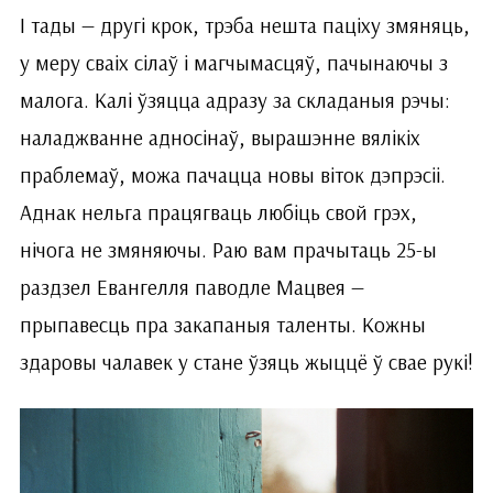
І тады — другі крок, трэба нешта паціху змяняць,
у меру сваіх сілаў і магчымасцяў, пачынаючы з
малога. Калі ўзяцца адразу за складаныя рэчы:
наладжванне адносінаў, вырашэнне вялікіх
праблемаў, можа пачацца новы віток дэпрэсіі.
Аднак нельга працягваць любіць свой грэх,
нічога не змяняючы. Раю вам прачытаць 25-ы
раздзел Евангелля паводле Мацвея —
прыпавесць пра закапаныя таленты. Кожны
здаровы чалавек у стане ўзяць жыццё ў свае рукі!