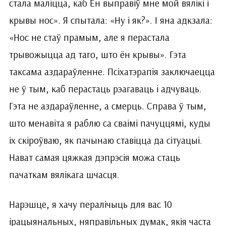
стала маліцца, каб Ён выправіў мне мой вялікі і
крывы нос». Я спытала: «Ну і як?». І яна адкзала:
«Нос не стаў прамым, але я перастала
трывожыцца ад таго, што ён крывы». Гэта
таксама аздараўленне. Псіхатэрапія заключаецца
не ў тым, каб перастаць рэагаваць і адчуваць.
Гэта не аздараўленне, а смерць. Справа ў тым,
што менавіта я раблю са сваімі пачуццямі, куды
іх скіроўваю, як пачынаю ставіцца да сітуацыі.
Нават самая цяжкая дэпрэсія можа стаць
пачаткам вялікага шчасця.
Нарэшце, я хачу пералічыць для вас 10
ірацыянальных, няправільных думак, якія часта