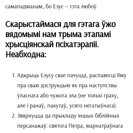
самападманам, бо Езус — гэта любоў.
Скарыстаймася для гэтага ўжо
вядомымі нам трыма этапамі
хрысціянскай псіхатэрапіі.
Неабходна:
Адкрыць Езусу свае пачуцці, распавесці Яму
пра сваю дэструкцыю як пра наступствы
ўласнага або чужога зла (не толькі граху,
але і ранаў, пакутаў, усяго негатыўнага).
Звярнуцца да прыкладу іншых біблійных
персанажаў: святога Пятра, марнатраўнага