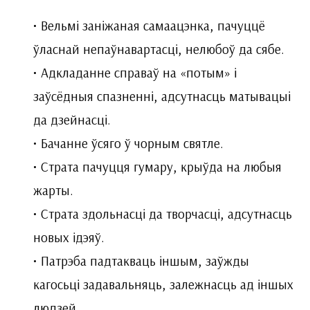
• Вельмі заніжаная самаацэнка, пачуццё
ўласнай непаўнавартасці, нелюбоў да сябе.
• Адкладанне справаў на «потым» і
заўсёдныя спазненні, адсутнасць матывацыі
да дзейнасці.
• Бачанне ўсяго ў чорным святле.
• Страта пачуцця гумару, крыўда на любыя
жарты.
• Страта здольнасці да творчасці, адсутнасць
новых ідэяў.
• Патрэба падтакваць іншым, заўжды
кагосьці задавальняць, залежнасць ад іншых
людзей.