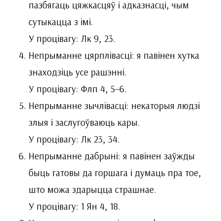
пазбягаць цяжкасцяў і адказнасці, чым
сутыкацца з імі.
У процівагу: Лк 9, 23.
Непрыманне цярплівасці: я павінен хутка
знаходзіць усе рашэнні.
У процівагу: Флп 4, 5–6.
Непрыманне зыч­лі­вас­ці: некаторыя людзі
злыя і заслугоўваюць кары.
У процівагу: Лк 23, 34.
Непрыманне дабрыні: я павінен заўжды
быць гатовы да горшага і думаць пра тое,
што можа здарыцца страшнае.
У процівагу: 1 Ян 4, 18.