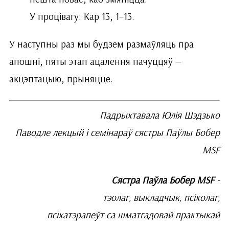
У процівагу: Кар 13, 1–13.
У наступны раз мы будзем размаўляць пра
апошні, пяты этап ацалення пачуццяў —
акцэптацыю, прыняцце.
Падрыхтавала Юлія Шэдзько
Паводле лекцый і семінараў сястры Паўлы Бобер
MSF
Сястра Паўла Бобер MSF
-
тэолаг, выкладчык, псіхолаг,
псіхатэрапеўт са шматгадовай практыкай