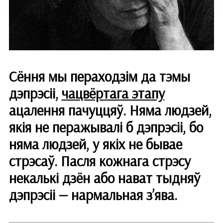
Сёння мы пераходзім да тэмы
дэпрэсіі,
чацвёртага этапу
ацалення пачуццяў. Няма людзей,
якія не перажывалі б дэпрэсіі, бо
няма людзей, у якіх не бывае
стрэсаў. Пасля кожнага стрэсу
некалькі дзён або нават тыдняў
дэпрэсіі — нармальная з’ява.