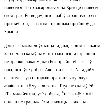
павесіўся. Пётр засяродзіўся на Хрысце і павесіў
свой грэх. Ён ведаў, што зрабіў страшную рэч і
прыняў гэта, і з гэтым страшным прыйшоў да
Хрыста.
Дэпрэсія можа доўжыцца гадамі, калі мы чакаем,
каб нехта сказаў нам, што мы нічога страшнага
не зрабілі, чакаем, каб Бог прыйшоў і сказаў
нам, што ўсё добра. Але гэта ілюзія. Узгадайма
евангельскую гісторыю пра жанчыну, якую
абвінавацілі ў чужаложстве. Езус не сказаў ёй:
«Ты малайчына, усё добра», Ён сказаў: «Ідзі і
больш не грашы». Гэта значыць — так, ты