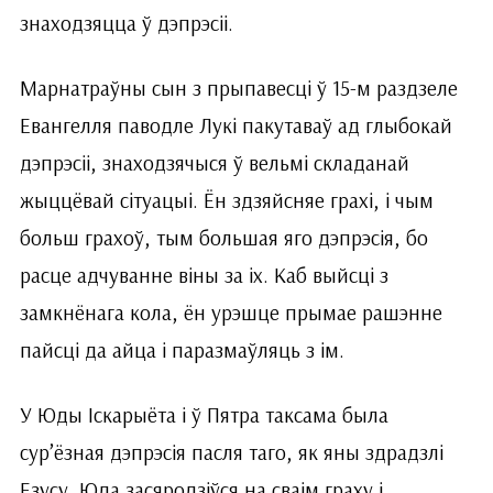
знаходзяцца ў дэпрэсіі.
Марнатраўны сын з прыпавесці ў 15-м раздзеле
Евангелля паводле Лукі пакутаваў ад глыбокай
дэпрэсіі, знаходзячыся ў вельмі складанай
жыццёвай сітуацыі. Ён здзяйсняе грахі, і чым
больш грахоў, тым большая яго дэпрэсія, бо
расце адчуванне віны за іх. Каб выйсці з
замкнёнага кола, ён урэшце прымае рашэнне
пайсці да айца і паразмаўляць з ім.
У Юды Іскарыёта і ў Пятра таксама была
сур’ёзная дэпрэсія пасля таго, як яны здрадзлі
Езусу. Юда засяродзіўся на сваім граху і