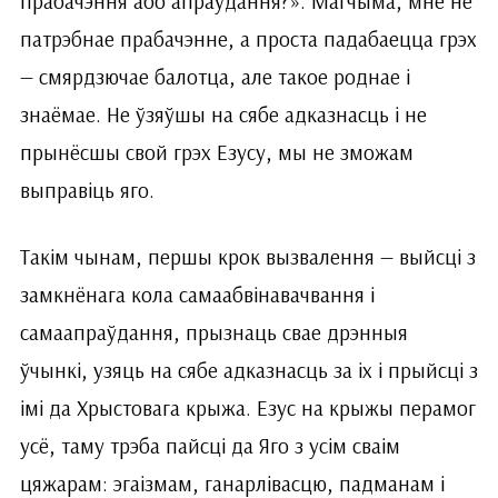
прабачэння або апраўдання?». Магчыма, мне не
патрэбнае прабачэнне, а проста падабаецца грэх
— смярдзючае балотца, але такое роднае і
знаёмае. Не ўзяўшы на сябе адказнасць і не
прынёсшы свой грэх Езусу, мы не зможам
выправіць яго.
Такім чынам, першы крок вызвалення — выйсці з
замкнёнага кола самаабвінавачвання і
самаапраўдання, прызнаць свае дрэнныя
ўчынкі, узяць на сябе адказнасць за іх і прыйсці з
імі да Хрыстовага крыжа. Езус на крыжы перамог
усё, таму трэба пайсці да Яго з усім сваім
цяжарам: эгаізмам, ганарлівасцю, падманам і