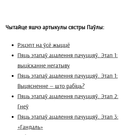
Чытайце яшчэ артыкулы сястры Паўлы:
Рэцэпт на ўсё жыццё
Пяць этапаў ацалення пачуццяў. Этап 1:
выцісканне негатыву
Пяць этапаў ацалення пачуццяў. Этап 1:
Выцясненне — што рабіць?
Пяць этапаў ацалення пачуццяў. Этап 2:
Гнеў
Пяць этапаў ацалення пачуццяў. Этап 3:
«Гандаль»