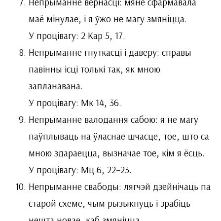
Непрыманне вернасці: мяне сфармавала
маё мінулае, і я ўжо не магу змяніцца.
У процівагу: 2 Кар 5, 17.
Непрыманне гнуткасці і даверу: справы
павінны ісці толькі так, як мною
запланавана.
У процівагу: Мк 14, 36.
Непрыманне валодання сабою: я не магу
паўплываць на ўласнае шчасце, тое, што са
мною здараецца, вызначае тое, кім я ёсць.
У процівагу: Мц 6, 22–23.
Непрыманне свабоды: лягчэй дзейнічаць па
старой схеме, чым рызыкнуць і зрабіць
нешта новае, каб змяніцца.