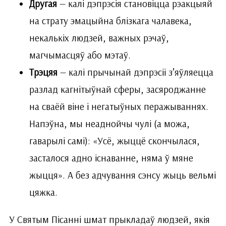
Другая
— калі дэпрэсія становіцца рэакцыяй
на страту эмацыйна блізкага чалавека,
некалькіх людзей, важных рэчаў,
магчымасцяў або мэтаў.
Трэцяя
— калі прычынай дэпрэсіі з’яўляецца
разлад кагнітыўнай сферы, засяроджанне
на сваёй віне і негатыўных перажываннях.
Напэўна, мы неаднойчы чулі (а можа,
гаварылі самі): «Усё, жыццё скончылася,
засталося адно існаванне, няма ў мяне
жыцця». А без адчування сэнсу жыць вельмі
цяжка.
У Святым Пісанні шмат прыкладаў людзей, якія