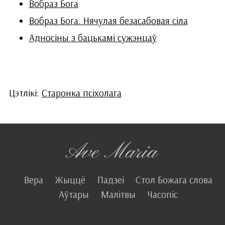
Вобраз Бога
Вобраз Бога. Нячулая безасабовая сіла
Адносіны з бацькамі сужэнцаў
Цэтлікі:
Старонка псіхолага
Вера
Жыццё
Падзеі
Стол Божага слова
Аўтары
Малітвы
Часопіс