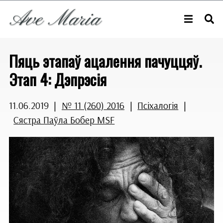
Пяць этапаў ацалення пачуццяў.
Этап 4: Дэпрэсія
11.06.2019
|
№ 11 (260) 2016
|
Псіхалогія
|
Сястра Паўла Бобер MSF