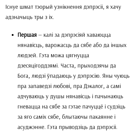
Існуе шмат тэорый узнікнення дэпрэсіі, я хачу
адзначыць тры з іх.
Першая
— калі за дэпрэсіяй хаваюцца
нянавісць, варожасць да сябе або да іншых
людзей. Гэта можа цягнуцца
дзесяцігоддзямі. Часта, прыходзячы да
Бога, людзі ўпадаюць у дэпрэсію. Яны чуюць
пра запаведзі любові, пра Дэкалог, а самі
адчуваюць у душы нянавісць і пачынаюць
гневацца на сябе за гэтае пачуццё і судзіць
за яго саміх сябе, блытаючы пакаянне і
асуджэнне. Гэта прыводзіць да дэпрэсіі.