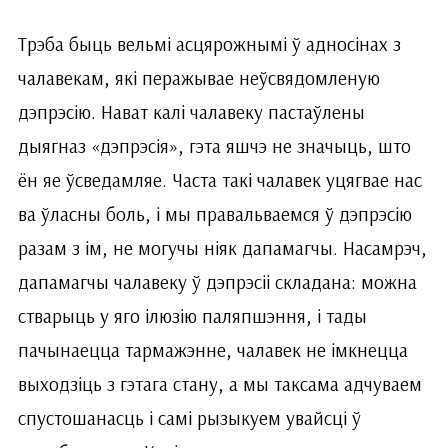
Трэба быць вельмі асцярожнымі ў адносінах з
чалавекам, які перажывае неўсвядомленую
дэпрэсію. Нават калі чалавеку пастаўлены
дыягназ «дэпрэсія», гэта яшчэ не значыць, што
ён яе ўсведамляе. Часта такі чалавек уцягвае нас
ва ўласны боль, і мы правальваемся ў дэпрэсію
разам з ім, не могучы ніяк дапамагчы. Насамрэч,
дапамагчы чалавеку ў дэпрэсіі складана: можна
стварыць у яго ілюзію паляпшэння, і тады
пачынаецца тармажэнне, чалавек не імкнецца
выходзіць з гэтага стану, а мы таксама ад­чу­ваем
спустошанасць і самі рызыкуем увайсці ў