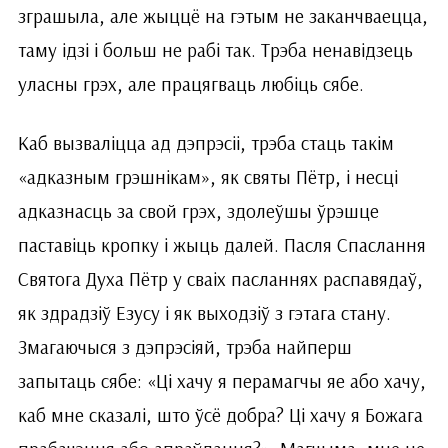
зграшыла, але жыццё на гэтым не заканчваецца,
таму ідзі і больш не рабі так. Трэба ненавідзець
уласны грэх, але працягваць любіць сябе.
Каб вызваліцца ад дэпрэсіі, трэба стаць такім
«адказным грэшнікам», як святы Пётр, і несці
адказнасць за свой грэх, здолеўшы ўрэшце
паставіць кропку і жыць далей. Пасля Спаслання
Святога Духа Пётр у сваіх пасланнях распавядаў,
як здрадзіў Езусу і як выходзіў з гэтага стану.
Змагаючыся з дэпрэсіяй, трэба найперш
запытаць сябе: «Ці хачу я перамагчы яе або хачу,
каб мне сказалі, што ўсё добра? Ці хачу я Божага