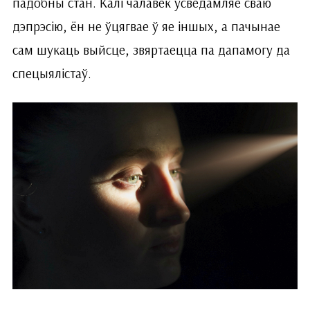
падобны стан. Калі чалавек усведамляе сваю
дэпрэсію, ён не ўцягвае ў яе іншых, а пачынае
сам шукаць выйсце, звяртаецца па дапамогу да
спецыялістаў.