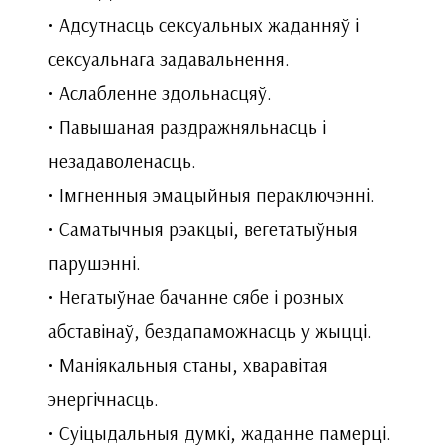
• Адсутнасць сексуальных жаданняў і
сексуальнага задавальнення.
• Аслабленне здольнасцяў.
• Павышаная раздражняльнасць і
незадаволенасць.
• Імгненныя эмацыйныя пераключэнні.
• Саматычныя рэакцыі, вегетатыўныя
парушэнні.
• Негатыўнае бачанне сябе і розных
абставінаў, бездапаможнасць у жыцці.
• Маніякальныя станы, хваравітая
энергічнасць.
• Суіцыдальныя думкі, жаданне памерці.