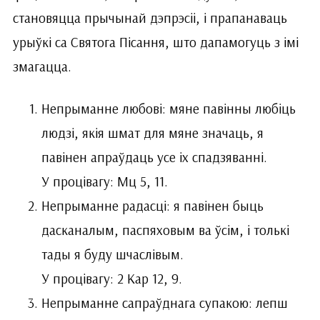
становяцца прычынай дэпрэсіі, і прапанаваць
урыўкі са Святога Пісання, што дапамогуць з імі
змагацца.
Непрыманне любові: мяне павінны любіць
людзі, якія шмат для мяне значаць, я
павінен апраўдаць усе іх спадзяванні.
У процівагу: Мц 5, 11.
Непрыманне радасці: я павінен быць
дасканалым, паспяховым ва ўсім, і толькі
тады я буду шчаслівым.
У процівагу: 2 Кар 12, 9.
Непрыманне сапраўднага супакою: лепш