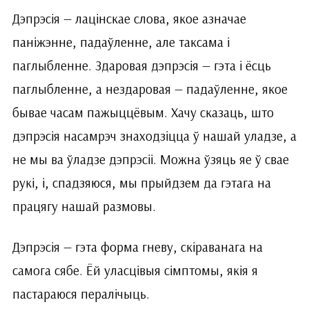
Дэпрэсія — лацінскае слова, якое азначае
паніжэнне, падаўленне, але таксама і
паглыбленне. Здаровая дэпрэсія — гэта і ёсць
паглыбленне, а нездаровая — падаўленне, якое
бывае часам пажыццёвым. Хачу сказаць, што
дэпрэсія насамрэч знаходзіцца ў нашай уладзе, а
не мы ва ўладзе дэпрэсіі. Можна ўзяць яе ў свае
рукі, і, спадзяюся, мы прыйдзем да гэтага на
працягу нашай размовы.
Дэпрэсія — гэта форма гневу, скіраванага на
самога сябе. Ёй уласцівыя сімптомы, якія я
пастараюся пералічыць.