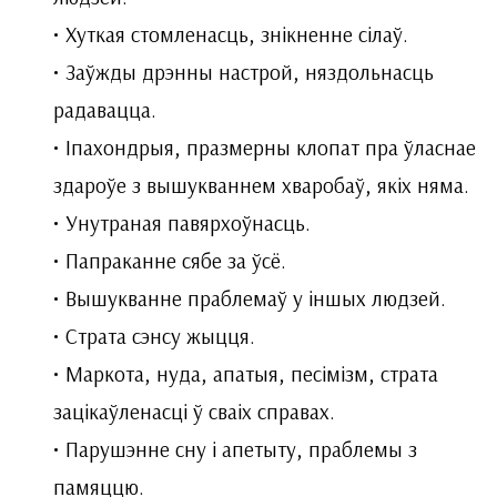
• Хуткая стомленасць, знікненне сілаў.
• Заўжды дрэнны настрой, ня­здольнасць
радавацца.
• Іпахондрыя, празмерны клопат пра ўласнае
здароўе з вышукваннем хваробаў, якіх няма.
• Унутраная павярхоўнасць.
• Папраканне сябе за ўсё.
• Вышукванне праблемаў у іншых людзей.
• Страта сэнсу жыцця.
• Маркота, нуда, апатыя, песі­мізм, страта
зацікаўленасці ў сваіх справах.
• Парушэнне сну і апетыту, праблемы з
памяццю.