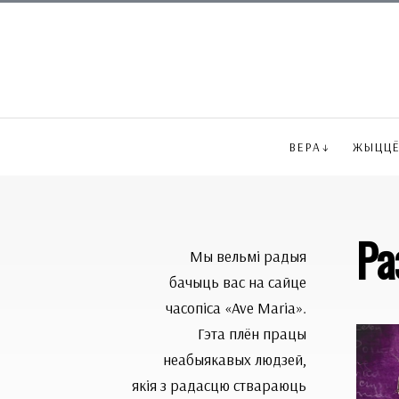
ВЕРА
ЖЫЦЦ
Ра
Мы вельмі радыя
бачыць вас на сайце
часопіса «Ave Maria».
Гэта плён працы
неабыякавых людзей,
якія з радасцю ствараюць