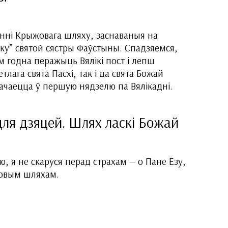
нні Крыжовага шляху, заснаваныя на
іку” святой сястры Фаўстыны. Спадзяемся,
 годна перажыць Вялікі пост і лепш
тлага свята Пасхі, так і да свята Божай
начаецца ў першую нядзелю па Вялікадні.
ля дзяцей. Шлях ласкі Божай
, я не скаруся перад страхам — о Пане Езу,
ыжовым шляхам.