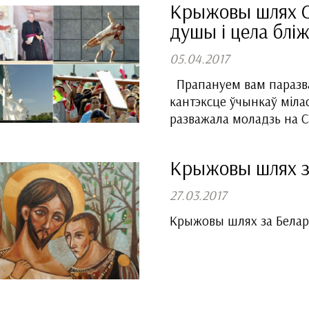
Крыжовы шлях С
душы і цела блі
05.04.2017
Прапануем вам паразва
кантэксце ўчынкаў мілас
разважала моладзь на Су
Крыжовы шлях з
27.03.2017
Крыжовы шлях за Белар