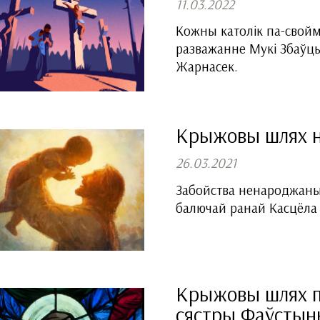
11.03.2022
Кожны католік па-свой
разважанне Мукі Збаўц
Жарнасек.
Крыжовы шлях 
26.03.2021
Забойства ненароджаных
балючай ранай Касцёла 
Крыжовы шлях п
сястры Фаўстын