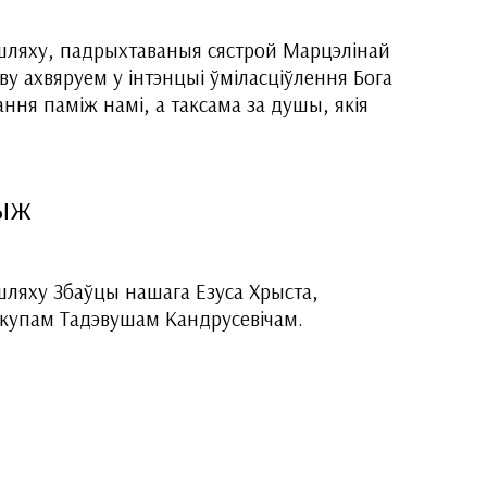
шляху, падрыхтаваныя сястрой Марцэлінай
ву ахвяруем у інтэнцыі ўміласціўлення Бога
ння паміж намі, а таксама за душы, якія
рыж
ляху Збаўцы нашага Езуса Хрыста,
купам Тадэвушам Кандрусевічам.