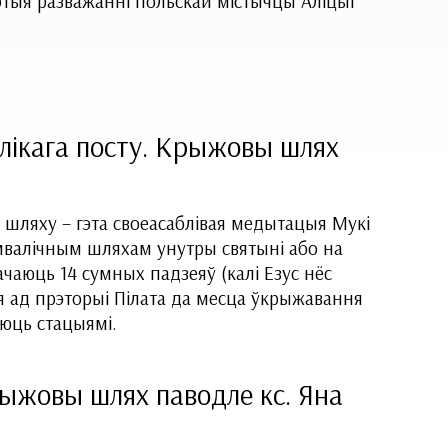
этыя разважанні польскай містычцы Аліцыі
лікага посту. Крыжовы шлях
шляху – гэта своеасаблівая медытацыя Мукі
імвалічным шляхам унутры святыні або на
чаюць 14 сумных падзеяў (калі Езус нёс
 ад прэторыі Пілата да месца ўкрыжавання
аюць стацыямі.
рыжовы шлях паводле кс. Яна