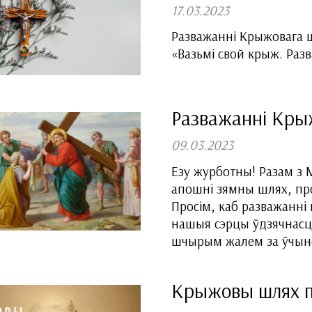
17.03.2023
Разважанні Крыжовага шл
«Вазьмі свой крыж. Раз
Разважанні Кры
09.03.2023
Езу журботны! Разам з 
апошні зямны шлях, про
Просім, каб разважанні 
нашыя сэрцы ўдзячнасцю
шчырым жалем за ўчыне
Крыжовы шлях п