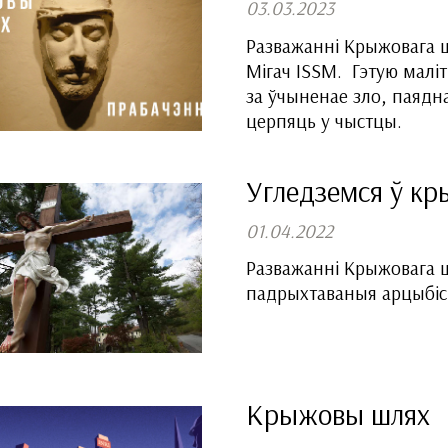
03.03.2023
Разважанні Крыжовага 
Мігач ISSM. Гэтую маліт
за ўчыненае зло, паядна
церпяць у чыстцы.
Угледземся ў к
01.04.2022
Разважанні Крыжовага ш
падрыхтаваныя арцыбіс
Крыжовы шлях