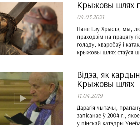
Крыжовы шлях па
04.03.2021
Пане Езу Хрыстэ, мы, лю
праходзім на працягу г
голаду, хваробаў і катакл
крыжовы шлях стаўся ш
Відэа, як кардын
Крыжовы шлях
11.04.2019
Дарагія чытачы, прапа
запісанае ў 2004 г., як
у пінскай катэдры Уне