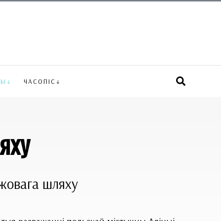
ВЫ
ЧАСОПІС
яху
жовага шляху