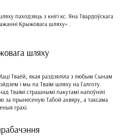
яху паходзяць з кнігі кс. Яна Твардоўскага
важанні Крыжовага шляху» .
жовага шляху
Маці Тваёй, якая раздзяліла з любым Сынам
йдзем і мы па Тваім шляху на Галготу.
над Тваімі страшнымі пакутамі напоўнілі
 за прынесеную Табой ахвяру, а таксама
ныя грахі.
рабачэння