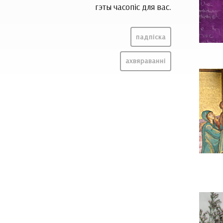
гэты часопіс для вас.
падпіска
ахвяраванні