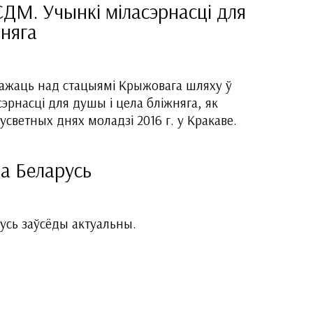
ДМ. Учынкі міласэрнасці для
жняга
жаць над стацыямі Крыжовага шляху ў
эрнасці для душы і цела бліжняга, як
светных днях моладзі 2016 г. у Кракаве.
а Беларусь
усь заўсёды актуальны.