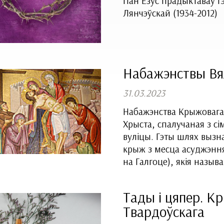
Пан Езус прадыктаваў г
Лянчэўскай ​(1934-2012)
Набажэнствы Вя
31.03.2023
Набажэнства Крыжовага 
Хрыста, спалучаная з с
вуліцы. Гэты шлях вызна
крыж з месца асуджэння
на Галгоце), якія назыв
Тады і цяпер. К
Твардоўскага