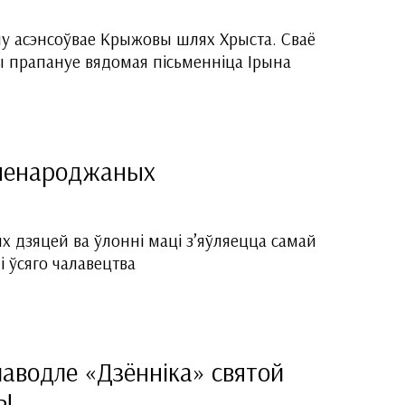
му асэнсоўвае Крыжовы шлях Хрыста. Сваё
ы прапануе вядомая пісьменніца Ірына
ненароджаных
 дзяцей ва ўлон­ні маці з’яўляецца самай
і ўсяго чалавецтва
аводле «Дзённіка» святой
ы