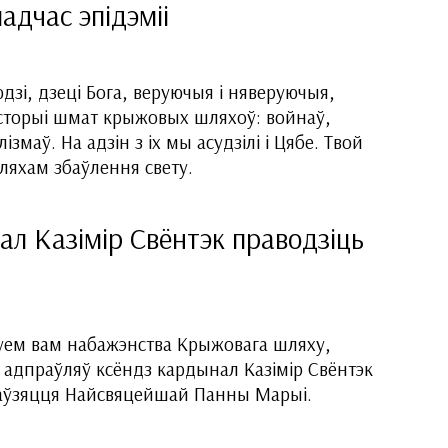
дчас эпідэміі
дзі, дзеці Бога, веруючыя і няверуючыя,
історыі шмат крыжовых шляхоў: войнаў,
ізмаў. На адзін з іх мы асудзілі і Цябе. Твой
ляхам збаўлення свету.
ал Казімір Свёнтэк праводзіць
нуем вам набажэнства Крыжовага шляху,
ое адпраўляў ксёндз кардынал Казімір Свёнтэк
баўзяцця Найсвяцейшай Панны Марыі.