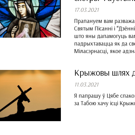
17.03.2021
Прапануем вам разважа
Святым Пісанні і “Дзённ
што яны дапамогуць вам
падрыхтавацца як да све
Міласэрнасці, якое адз
Крыжовы шлях д
11.03.2021
Я папрашу ў Цябе спакою
за Табою хачу ісці Кр