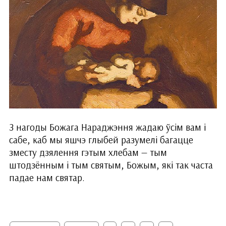
З нагоды Божага Нараджэння жадаю ўсім вам і
сабе, каб мы яшчэ глыбей разумелі багацце
зместу дзялення гэтым хлебам — тым
штодзённым і тым святым, Божым, які так часта
падае нам святар.