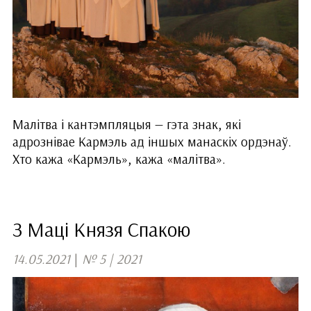
Малітва і кантэмпляцыя — гэта знак, які
адрознівае Кармэль ад іншых манаскіх ордэнаў.
Хто кажа «Кармэль», кажа «малітва».
З Маці Князя Спакою
14.05.2021
|
№ 5 | 2021