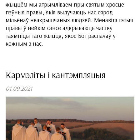
жыццём мы атрымліваем пры святым хросце
пэўныя правы, якія вылучаюць нас сярод
мільёнаў неахрышчаных людзей. Менавіта гэтыя
правы ў нейкім сэнсе адкрываюць частку
таямніцы таго жыцця, якое Бог распачаў у
кожным з нас.
Кармэліты і кантэмпляцыя
01.09.2021