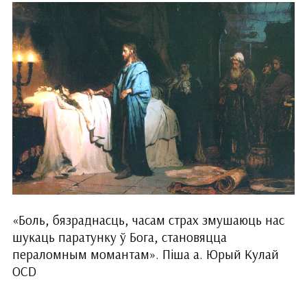
«Боль, бязраднасць, часам страх змушаюць нас
шукаць паратунку ў Бога, становяцца
пераломным момантам». Піша а. Юрый Кулай
OCD