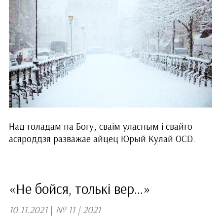
Над голадам па Богу, сваім уласным і свайго
асяроддзя разважае айцец Юрый Кулай OCD.
«Не бойся, толькі вер…»
10.11.2021
|
№ 11 | 2021