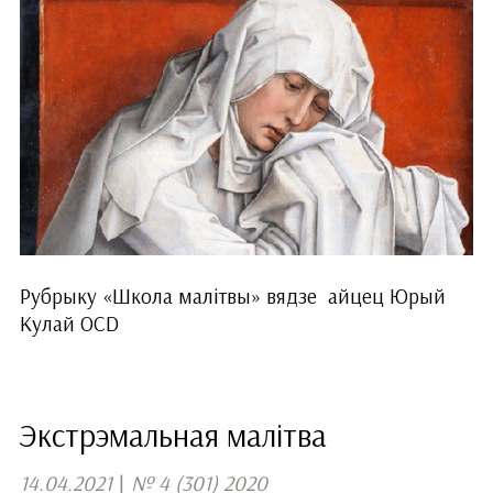
Рубрыку «Школа малітвы» вядзе айцец Юрый
Кулай OCD
Экстрэмальная малітва
14.04.2021
|
№ 4 (301) 2020