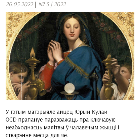
26.05.2022
|
№ 5 | 2022
У гэтым матэрыяле айцец Юрый Кулай
OCD прапануе паразважаць пра ключавую
неабходнасць малітвы ў чалавечым жыцці і
стварэнне месца для яе.