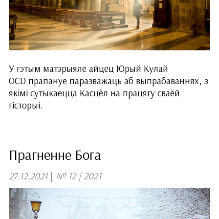
У гэтым матэрыяле айцец Юрый Кулай
OCD прапануе паразважаць аб выпрабаваннях, з
якімі сутыкаецца Касцёл на працягу сваёй
гісторыі.
Прагненне Бога
27.12.2021
|
№ 12 | 2021