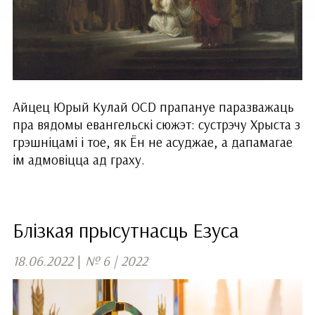
Айцец Юрый Кулай OCD прапануе паразважаць
пра вядомы евангельскі сюжэт: сустрэчу Хрыста з
грэшніцамі і тое, як Ён не асуджае, а дапамагае
ім адмовіцца ад граху.
Блізкая прысутнасць Езуса
18.06.2022
|
№ 6 | 2022