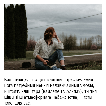
Калі лічыце, што для малітвы і праслаўлення
Бога патрэбныя нейкія надзвычайныя ўмовы,
кшталту кляштара (найлепей у Альпах), тыдня
цішыні ці атмасфернага набажэнства, — гэты
тэкст для вас.