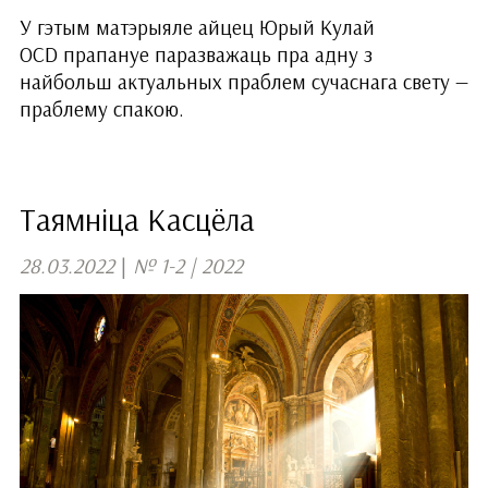
У гэтым матэрыяле айцец Юрый Кулай
OCD прапануе паразважаць пра адну з
найбольш актуальных праблем сучаснага свету —
праблему спакою.
Таямніца Касцёла
28.03.2022
|
№ 1-2 | 2022