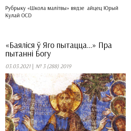
Рубрыку «Школа малітвы» вядзе айцец Юрый
Кулай OCD
«Баяліся ў Яго пытацца...» Пра
пытанні Богу
03.03.2021
|
№ 3 (288) 2019