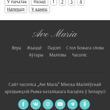
У пачатак
Назад
1
2
3
4
Наперад
У канец
Вера
Жыццё
Падзеі
Стол Божага слова
Аўтары
Малітвы
Часопіс
Сайт часопіса
„Ave Maria“
Мінска-Магілёўскай
архідыяцэзіі
Рыма-каталіцкага
Касцёла
ў Беларусі