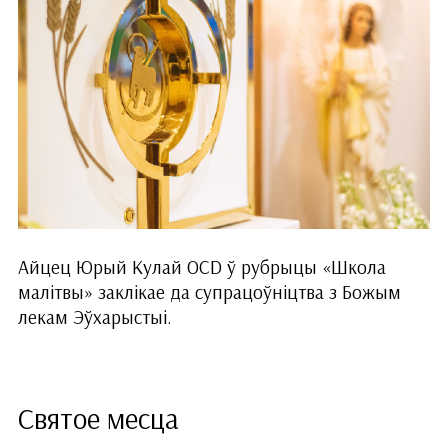
Айцец Юрый Кулай OCD ў рубрыцы «Школа
малітвы» заклікае да супрацоўніцтва з Божым
лекам Эўхарыстыі.
Святое месца