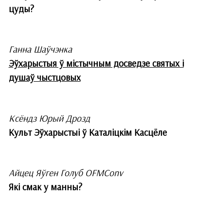
цуды?
Ганна Шаўчэнка
Эўхарыстыя ў містычным досведзе святых і
душаў чыстцовых
Ксёндз Юрый Дрозд
Культ Эўхарыстыі ў Каталіцкім Касцёле
Айцец Яўген Голуб OFMConv
Які смак у манны?