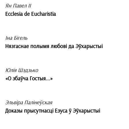
Ян Павел ІІ
Ecclesia de Eucharistia
Іна Бігель
Нязгаснае полымя любові да Эўхарыстыі
Юлія Шэдзько
«О збаўча Гостыя...»
Эльвіра Палінеўская
Доказы прысутнасці Езуса ў Эўхарыстыі