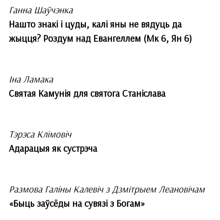
Ганна Шаўчэнка
Нашто знакі і цуды, калі яны не вядуць да
жыцця? Роздум над Евангеллем (Мк 6, Ян 6)
Іна Ламака
Святая Камунія для святога Станіслава
Тэрэса Клімовіч
Адарацыя як сустрэча
Размова Галіны Калевіч з Дзмітрыем Леановічам
«Быць заўсёды на сувязі з Богам»