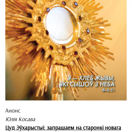
Анонс
Юлія Косава
Цуд Эўхарыстыі: запрашаем на старонкі новага