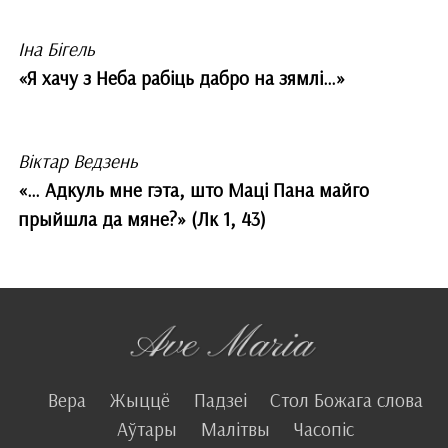
Іна Бігель
«Я хачу з Неба рабіць дабро на зямлі…»
Віктар Ведзень
«… Адкуль мне гэта, што Маці Пана майго
прыйшла да мяне?» (Лк 1, 43)
Вера
Жыццё
Падзеі
Стол Божага слова
Аўтары
Малітвы
Часопіс