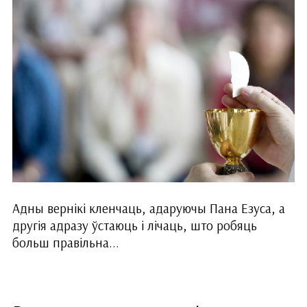
Адны вернікі кленчаць, адаруючы Пана Езуса, а
другія адразу ўстаюць і лічаць, што робяць
больш правільна...