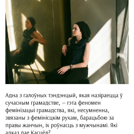
Адна з галоўных тэндэнцый, якая назіраецца ў
сучасным грамадстве, — гэта феномен
фемінізацыі грамадства, якi, несумненна,
звязаны з фемінісцкім рухам, барацьбою за
правы жанчын, іх роўнасць з мужчынамі. Які
адказ дае Касцёл?