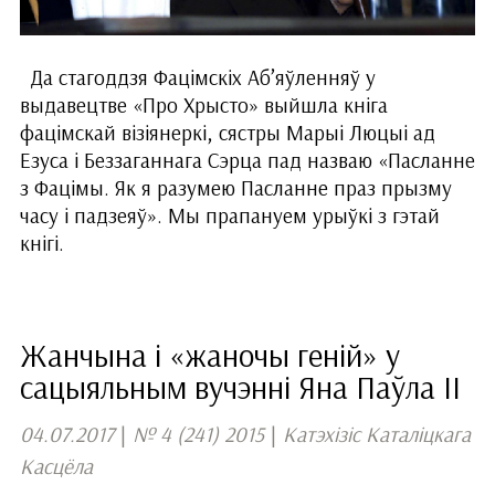
Да стагоддзя Фацімскіх Аб’яўленняў у
выдавецтве «Про Хрысто» выйшла кніга
фацімскай візіянеркі, сястры Марыі Люцыі ад
Езуса і Беззаганнага Сэрца пад назваю «Пасланне
з Фацімы. Як я разумею Пасланне праз прызму
часу і падзеяў». Мы прапануем урыўкі з гэтай
кнігі.
Жанчына і «жаночы геній» у
сацыяльным вучэнні Яна Паўла ІІ
04.07.2017
|
№ 4 (241) 2015
|
Катэхізіс Каталіцкага
Касцёла