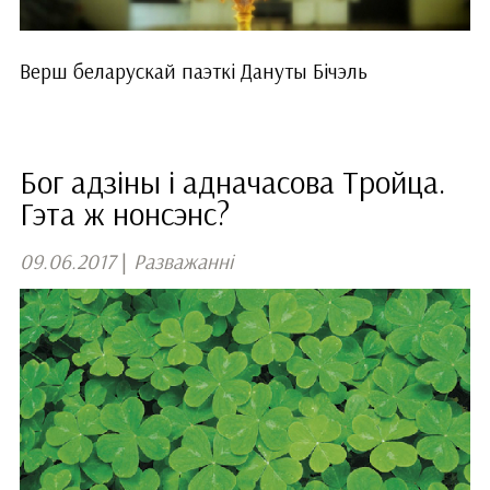
Верш беларускай паэткі Дануты Бічэль
Бог адзіны і адначасова Тройца.
Гэта ж нонсэнс?
09.06.2017
|
Разважанні