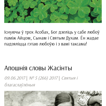
Існуючы ў трох Асобах, Бог дзеліць у сабе любоў
паміж Айцом, Сынам і Святым Духам. Ён жадае
падзяліцца гэтаю любоўю і з вамі таксама!
Апошнія словы Жасінты
09.06.2017
|
№ 5 (266) 2017
|
Святыя і
благаслаўлёныя