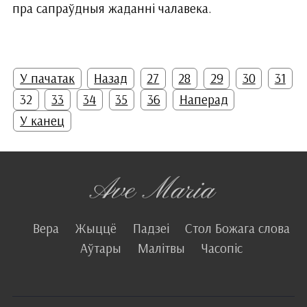
пра сапраўдныя жаданні чалавека.
У пачатак
Назад
27
28
29
30
31
32
33
34
35
36
Наперад
У канец
Вера
Жыццё
Падзеі
Стол Божага слова
Аўтары
Малітвы
Часопіс