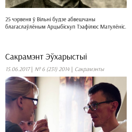
25 чэрвеня ў Вільні будзе абвешчаны
благаслаўлёным Арцыбіскуп Тэафілюс Матулёніс.
Сакрамэнт Эўхарыстыі
15.06.2017
|
№ 6 (231) 2014
|
Сакрамэнты