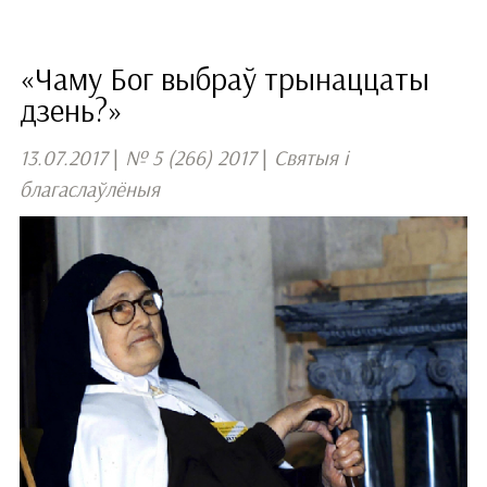
«Чаму Бог выбраў трынаццаты
дзень?»
13.07.2017
|
№ 5 (266) 2017
|
Святыя і
благаслаўлёныя