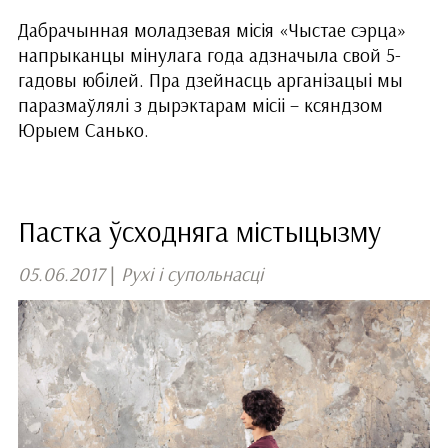
Дабрачынная моладзевая місія «Чыстае сэрца»
напрыканцы мінулага года адзначыла свой 5-
гадовы юбілей. Пра дзейнасць арганізацыі мы
паразмаўлялі з дырэктарам місіі – ксяндзом
Юрыем Санько.
Пастка ўсходняга містыцызму
05.06.2017
|
Рухі і супольнасці