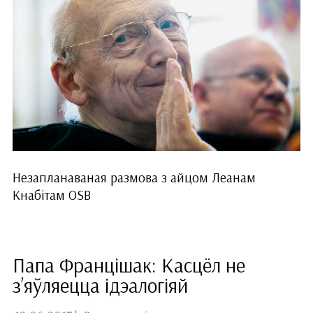
Незапланаваная размова з айцом Леанам
Кнабітам OSB
Папа Францішак: Касцёл не
з’яўляецца ідэалогіяй