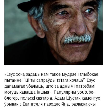
«Езус хоча задаць нам такое мудрае і глыбокае
пытанне: "Ці ты сапраўды гэтага хочаш?" Езус
дапамагае ўбачыць, што за аднымі патрэбамі
могуць хавацца іншыя». Папулярны youtube-
блогер, польскі святар а. Адам Шустак каментуе
ўрывак з Евангелля паводле Яна, разважаючы