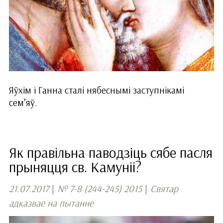
Яўхім і Ганна сталі нябеснымі заступнікамі
сем’яў.
Як правільна паводзіць сябе пасля
прыняцця св. Камуніі?
21.07.2017
|
№ 7-8 (244-245) 2015
|
Святар
адказвае на пытанне