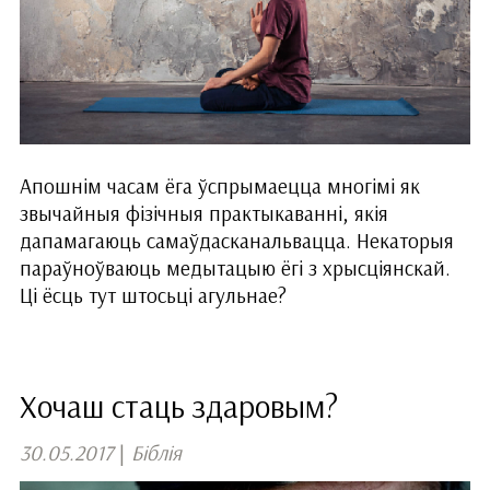
Апошнім часам ёга ўспрымаецца многімі як
звычайныя фізічныя практыкаванні, якія
дапамагаюць самаўдасканальвацца. Некаторыя
параўноўваюць медытацыю ёгі з хрысціянскай.
Ці ёсць тут штосьці агульнае?
Хочаш стаць здаровым?
30.05.2017
|
Біблія