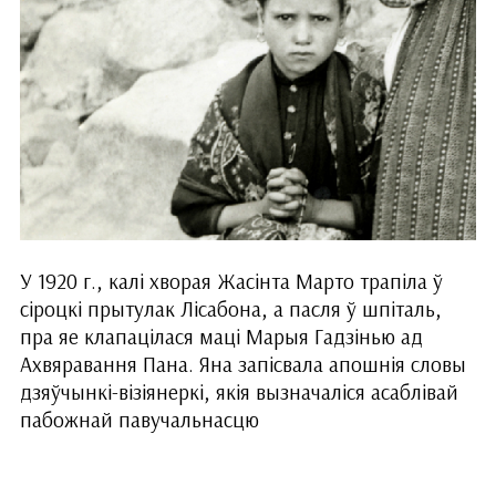
У 1920 г., калі хворая Жасінта Марто трапіла ў
сіроцкі прытулак Лісабона, а пасля ў шпіталь,
пра яе клапацілася маці Марыя Гадзінью ад
Ахвяравання Пана. Яна запісвала апошнія словы
дзяўчынкі-візіянеркі, якія вызначаліся асаблівай
пабожнай павучальнасцю