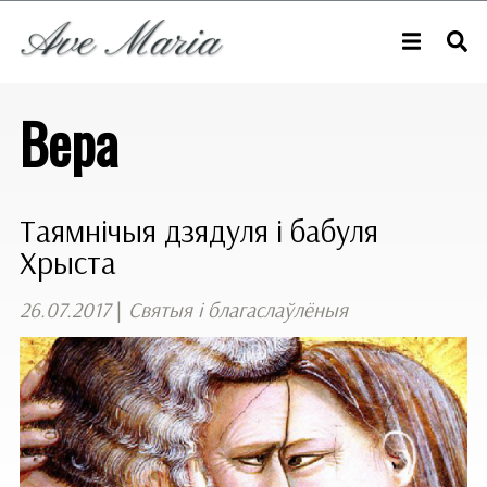
Вера
Таямнічыя дзядуля і бабуля
Хрыста
26.07.2017
|
Святыя і благаслаўлёныя