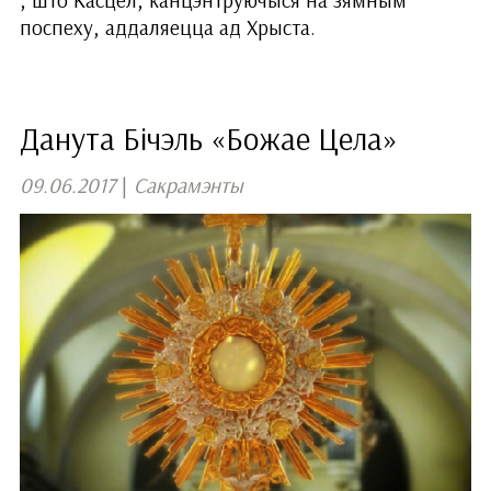
поспеху, аддаляецца ад Хрыста.
Данута Бічэль «Божае Цела»
09.06.2017
|
Сакрамэнты