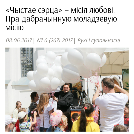
«Чыстае сэрца» – місія любові.
Пра дабрачынную моладзевую
місію
08.06.2017
|
№ 6 (267) 2017
|
Рухі і супольнасці