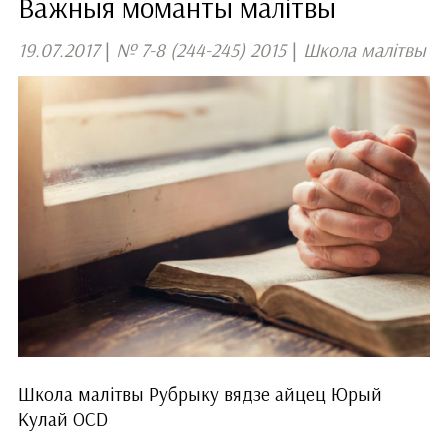
Важныя моманты малітвы
19.07.2017
|
№ 7-8 (244-245) 2015
|
Школа малітвы
Школа малітвы Рубрыку вядзе айцец Юрый
Кулай OCD