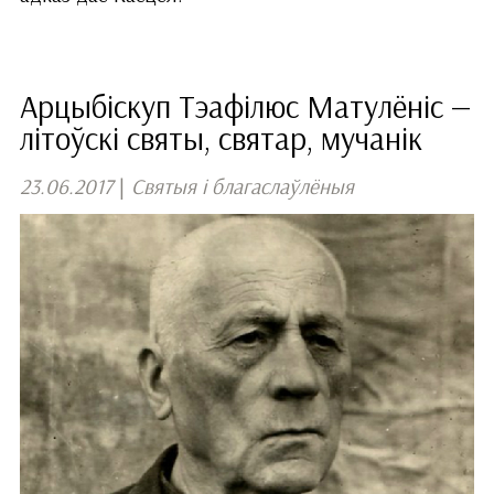
Арцыбіскуп Тэафілюс Матулёніс —
літоўскі святы, святар, мучанік
23.06.2017
|
Святыя і благаслаўлёныя