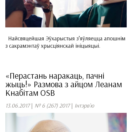
Найсвяцейшая Эўхарыстыя з’яўляецца апошнім
з сакрамэнтаў хрысціянскай ініцыяцыі.
«Перастань наракаць, пачні
жыць!» Размова з айцом Леанам
Кнабітам OSB
13.06.2017
|
№ 6 (267) 2017
|
Інтэрв’ю