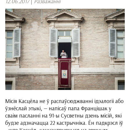
12.06.2017
|
Разважанні
Місія Касцёла не ў распаўсюджванні ідэалогіі або
ўзнёслай этыкі, — напісаў папа Францішак у
сваім пасланні на 91-ы Сусветны дзень місій, які
будзе адзначацца 22 кастрычніка. Ён падкрэсл іў
, што Касцёл, канцэнтруючыся на зямным